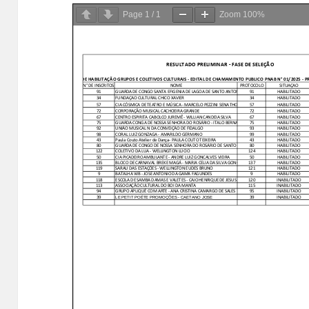
Page
1
/
1
Zoom
100%