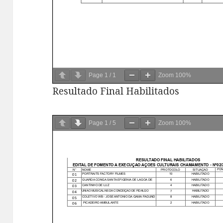
Page
1
/
1
Zoom
100%
Resultado Final Habilitados
Page
1
/
5
Zoom
100%