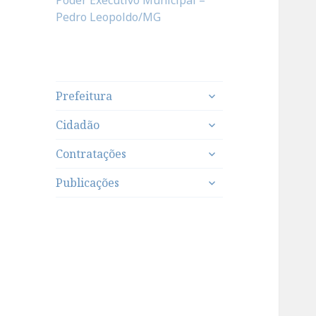
Poder Executivo Municipal –
Pedro Leopoldo/MG
expandir
Prefeitura
submenu
expandir
Cidadão
submenu
expandir
Contratações
submenu
expandir
Publicações
submenu