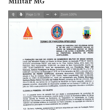
Militar MG
Page
1
/
9
Zoom
100%