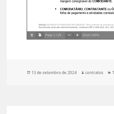
Page
1
/
29
Zoom
100%
Publicado
Autor
C
13 de setembro de 2024
contratos
em