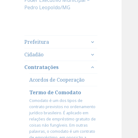
Poder Executivo Municipal –
Pedro Leopoldo/MG
expandir
Prefeitura
submenu
expandir
Cidadão
submenu
expandir
Contratações
submenu
Acordos de Cooperação
Termo de Comodato
Comodato é um dos tipos de
contrato previstos no ordenamento
jurídico brasileiro. É aplicado em
relações de empréstimo gratuito de
coisas não fungíveis. Em outras
palavras, o comodato é um contrato
de empréstimo, em oposição a