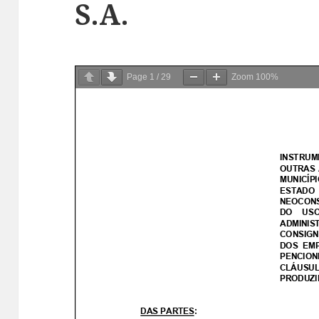
S.A.
Page
1
/
29
Zoom
100%